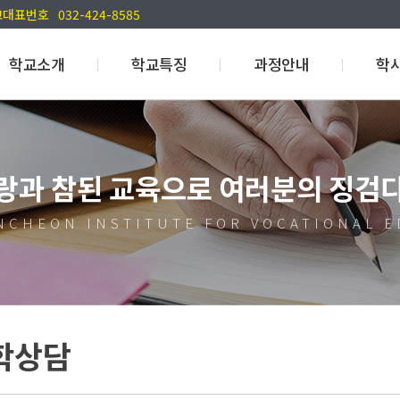
교대표번호
032-424-8585
학교소개
학교특징
과정안내
학
학교장인사말
ICI 경쟁력
고교위탁과정
학
학교연혁
학점은행제 학위과정
고교위탁
랑과 참된 교육으로 여러분의 징검
교수진소개
국비무료과정
NCS국가
조직도
포트폴리오
NCHEON INSTITUTE FOR VOCATIONAL 
캠퍼스안내
찾아오시는 길
학상담