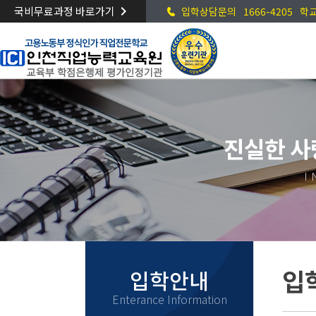
keyboard_arrow_right
국비무료과정 바로가기
입학상담문의
1666-4205
학
고교위탁과정
원서접수 진행중
진실한 사
I
정식인가 받은 고교위탁 전문기관
100% 전액 국비지원, 매월 교육수당 지급
원서접수
입
입학안내
Enterance Information