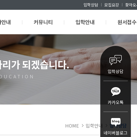
입학상담
모집요강
찾아오
사안내
커뮤니티
입학안내
원서접수
사일정
공지사항
모집요강
원서접수
 교육규정
언론에서말한다
입학상담
원서접수조
다리가 되겠습니다.
직무능력표준
교육원갤러리
생활관 안내
합격자조회
입학상담
취업맞춤
FAQ
EDUCATION
산학협약기관
교육원이벤트
카카오톡
HOME
입학안내
입학상담
네이버블로그