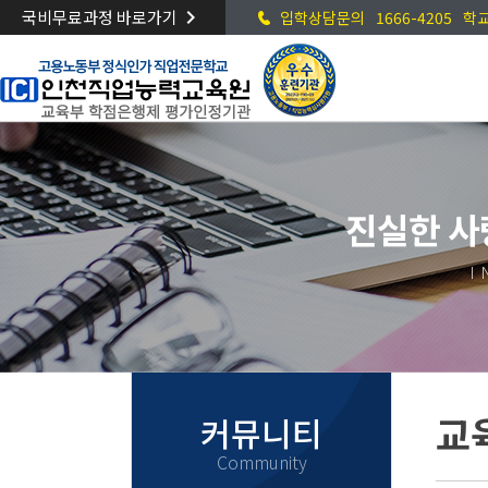
keyboard_arrow_right
국비무료과정 바로가기
입학상담문의
1666-4205
학
고교위탁과정
원서접수 진행중
진실한 사
I
정식인가 받은 고교위탁 전문기관
100% 전액 국비지원, 매월 교육수당 지급
원서접수
교
커뮤니티
Community