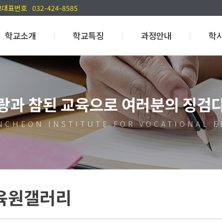
교대표번호
032-424-8585
학교소개
학교특징
과정안내
학
학교장인사말
ICI 경쟁력
고교위탁과정
학
학교연혁
학점은행제 학위과정
고교위탁
랑과 참된 교육으로 여러분의 징검
교수진소개
국비무료과정
NCS국가
조직도
포트폴리오
NCHEON INSTITUTE FOR VOCATIONAL 
캠퍼스안내
찾아오시는 길
육원갤러리