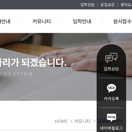
입학상담
모집요강
찾아오
사안내
커뮤니티
입학안내
원서접수
사일정
공지사항
모집요강
원서접수
 교육규정
언론에서말한다
입학상담
원서접수조
다리가 되겠습니다.
직무능력표준
교육원갤러리
생활관 안내
합격자조회
입학상담
취업맞춤
FAQ
EDUCATION
산학협약기관
교육원이벤트
카카오톡
HOME
커뮤니티
교육원갤러리
네이버블로그